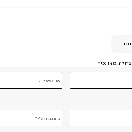
חבר
דולה. בואו נכיר
שם משפחה*
כתובת דוא”ל*