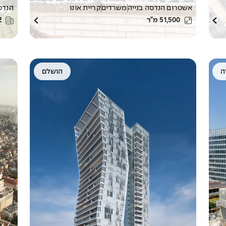
אשטרום הנדסה בנייה
משרדים
קריית אונו
הנדסה
51,500
מ"ר
2
ה
הושלם