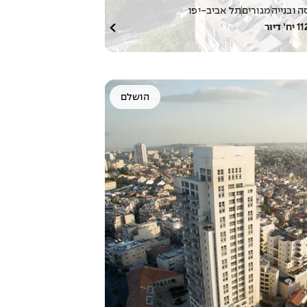
 ובנייה
מגורים
תל אביב-יפו
11
יח׳ דיור
הושלם