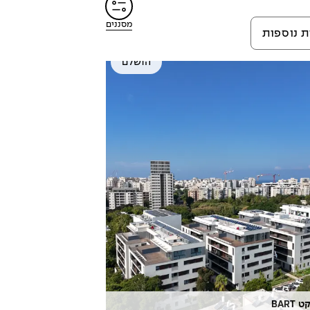
מסננים
ת נוספות
הושלם
BART