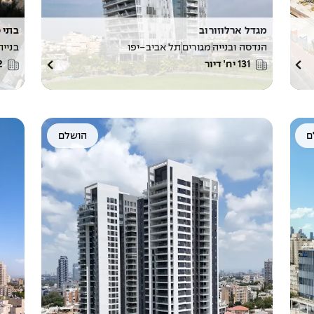
מגדל ארלוזורוב
בתי ס
הנדסה ובנייה
מגורים
תל אביב-יפו
בנייה
131
יח׳ דיור
2
ם
הושלם