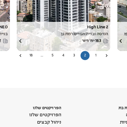
High Line 2
NEO בגבעה
ו
הנדסה ובנייה
מגורים
רמת גן
בנייה
163
יח׳ דיור
2
18
…
5
4
3
2
1
 בת
הפרויקטים שלנו
הפרויקטים שלנו
ות
ניהול קבצים