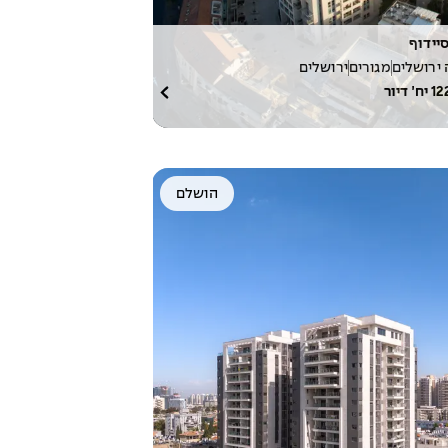
יידוף
 ירושלים
מגורים
ירושלים
12
יח׳ דיור
הושלם