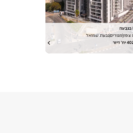
 צפון
מגורים
גבעת שמואל
40
יח׳ דיור