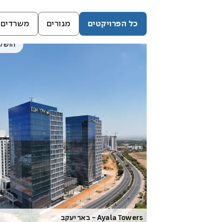
כל הפרויקטים
מגורים
משרדים
הושל
Ayala Towers - באר יעקב