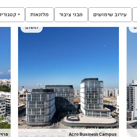
עירוב שימושים
מבני ציבור
מלונאות
+
קטגוריו
ם
הושלם
Acro Business Campus
פרויקט 